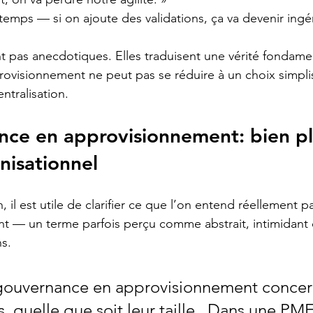
temps — si on ajoute des validations, ça va devenir ingé
t pas anecdotiques. Elles traduisent une vérité fondament
visionnement ne peut pas se réduire à un choix simplis
ntralisation.
ce en approvisionnement: bien pl
nisationnel
in, il est utile de clarifier ce que l’on entend réellement
t — un terme parfois perçu comme abstrait, intimidant 
s.
a gouvernance en approvisionnement concer
s, quelle que soit leur taille.  Dans une PME,