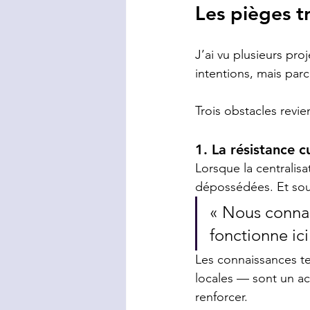
Les pièges t
J’ai vu plusieurs pr
intentions, mais par
Trois obstacles revi
1. La résistance cu
Lorsque la centralis
dépossédées. Et souv
« Nous connai
fonctionne ici
Les connaissances te
locales — sont un act
renforcer.