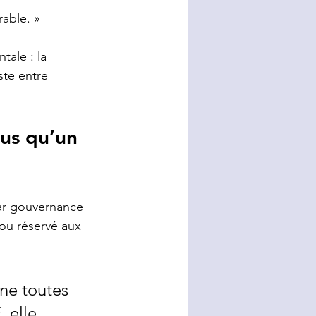
rable. »
ale : la 
te entre 
us qu’un 
 par gouvernance 
ou réservé aux 
ne toutes 
 elle 