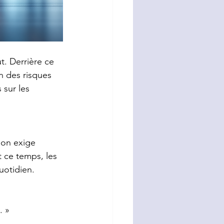
t. Derrière ce 
 des risques 
 sur les 
ion exige 
 ce temps, les 
uotidien.
. »