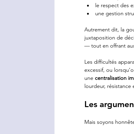
le respect des 
une gestion stru
Autrement dit, la g
juxtaposition de déci
— tout en offrant aux
Les difficultés appa
excessif, ou lorsqu’
une 
centralisation i
lourdeur, résistance e
Les argument
Mais soyons honnêtes