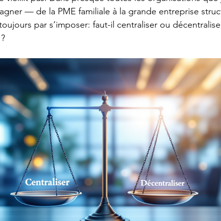
gner — de la PME familiale à la grande entreprise struc
oujours par s’imposer: faut-il centraliser ou décentralise
Risques et exposition stratégique
Investissements et exposi
 ?
construction d'un budget d'entrepri
Due diligence en acquisit
Performance organisationnelle
Gestion du changement