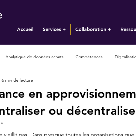
Accueil
Services +
Collaboration +
Ressou
Analytique de données achats
Compétences
Digitalisat
.
6 min de lecture
on
Gestion des risques
Innovation
Leadership et influ
ance en approvisionnem
fournisseurs
Stratégies approvisionnement
Stratégies contr
entraliser ou décentralise
nv.
ur 5.
ts
Gouvernance
Gouvernance
liberté startégique
 vieillit pas. Dans presque toutes les organisations que j