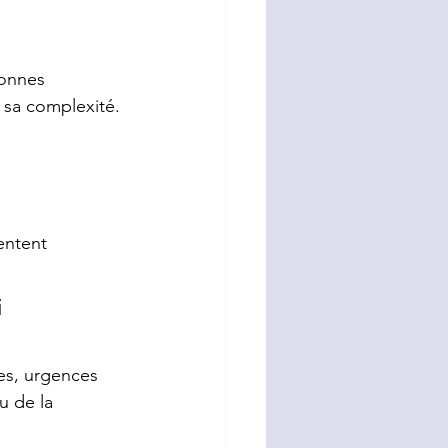
bonnes 
 sa complexité.
entent 
 
es, urgences 
u de la 