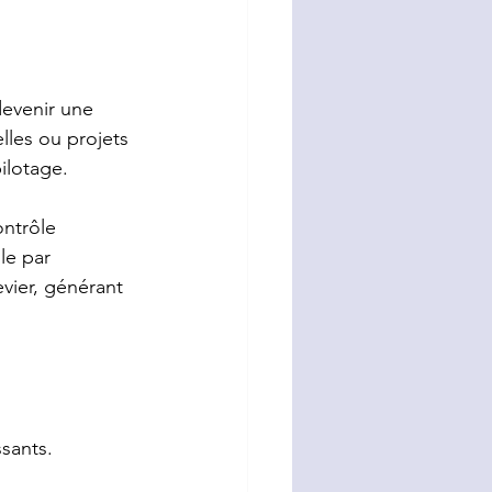
evenir une 
lles ou projets 
ilotage.
ntrôle 
le par 
evier, générant 
ssants.