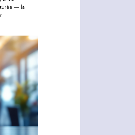
turée — la 
r 
tion
ion
Stratégie d'entreprise