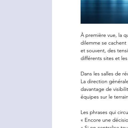
À première vue, la qu
dilemme se cachent 
et souvent, des tensi
différents sites et le
Dans les salles de r
La
 direction général
davantage de visibil
équipes sur le terrai
Les phrases qui circ
« Encore une décisio
« Si on centralise tou