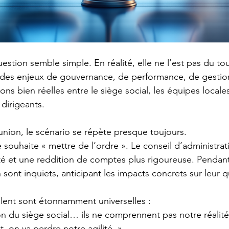
estion semble simple. En réalité, elle ne l’est pas du tou
des enjeux de gouvernance, de performance, de gestion
ons bien réelles entre le siège social, les équipes locales
s dirigeants.
éunion, le scénario se répète presque toujours.
e souhaite « mettre de l’ordre ». Le conseil d’administrat
ité et une reddition de comptes plus rigoureuse. Pendant
n sont inquiets, anticipant les impacts concrets sur leur q
ulent sont étonnamment universelles :
n du siège social… ils ne comprennent pas notre réalité
t, on va perdre notre agilité. »