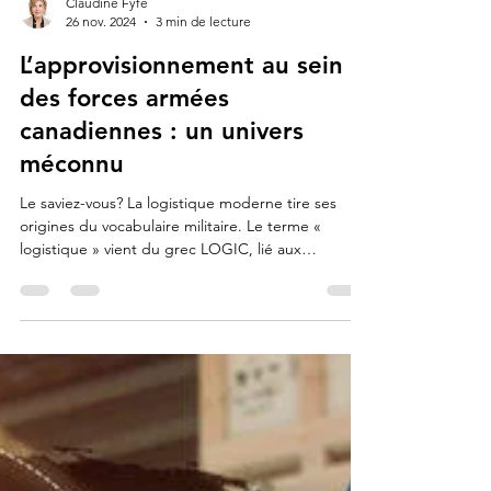
Claudine Fyfe
26 nov. 2024
3 min de lecture
L’approvisionnement au sein
des forces armées
canadiennes : un univers
méconnu
Le saviez-vous? La logistique moderne tire ses
origines du vocabulaire militaire. Le terme «
logistique » vient du grec LOGIC, lié aux
mathématiques, et LOGIS, qui signifie
hébergement. Cet héritage évoque la planification
logistique essentielle pour soutenir les opérations
militaires et assurer la survie et l’efficacité des
troupes sur le terrain.