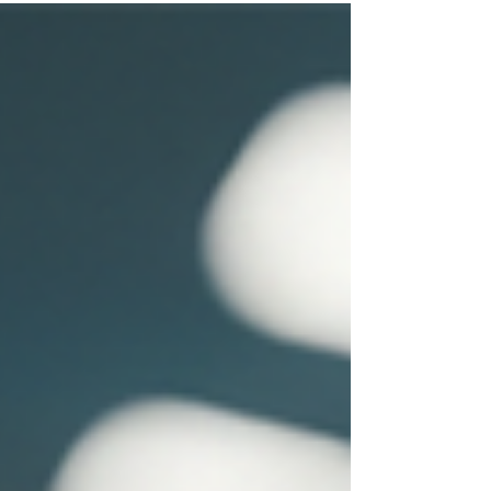
vivre ce que j’appellerais une forme de surcharge
transformationnelle. À force de toujours regarder
ce qu’il faudrait améliorer, plusieurs entreprises
perdent parfois de vue ce qui soutient déjà leur
performance : l’expérience des équipes, les
apprentissages accumulés, la résilience et la
confiance bâtie dans le temps.