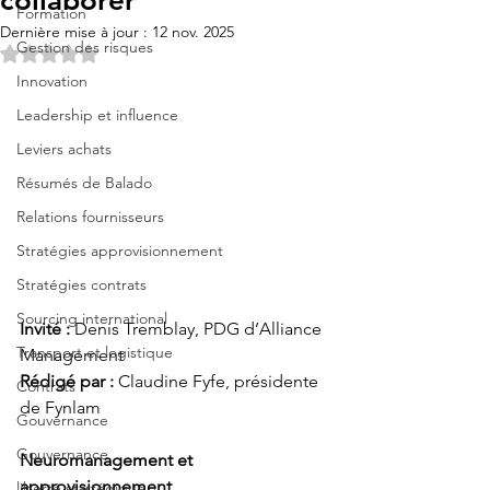
collaborer
Formation
Dernière mise à jour :
12 nov. 2025
Gestion des risques
Noté NaN étoiles sur 5.
Innovation
Leadership et influence
Leviers achats
Résumés de Balado
Relations fournisseurs
Stratégies approvisionnement
Stratégies contrats
Sourcing international
Invité : 
Denis Tremblay, PDG d’Alliance 
Transport et logistique
Rédigé par :
 Claudine Fyfe, présidente 
Contrats
de Fynlam
Gouvernance
Gouvernance
Neuromanagement et 
approvisionnement
liberté startégique