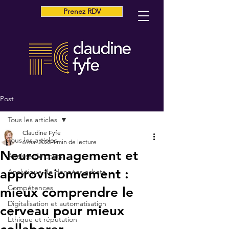
Prenez RDV
Post
Tous les articles
Claudine Fyfe
Tous les articles
6 mai 2025
4 min de lecture
Neuromanagement et
Analyse de coûts
approvisionnement :
Analytique de données achats
Compétences
mieux comprendre le
Digitalisation et automatisation
cerveau pour mieux
Éthique et réputation