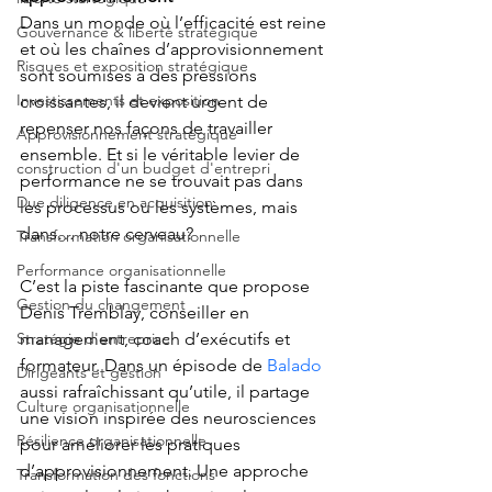
Dans un monde où l’efficacité est reine 
Gouvernance & liberté stratégique
et où les chaînes d’approvisionnement 
Risques et exposition stratégique
sont soumises à des pressions 
Investissements et exposition
croissantes, il devient urgent de 
repenser nos façons de travailler 
Approvisionnement stratégique
ensemble. Et si le véritable levier de 
construction d'un budget d'entrepri
performance ne se trouvait pas dans 
Due diligence en acquisition
les processus ou les systèmes, mais 
dans… notre cerveau?
Transformation organisationnelle
Performance organisationnelle
C’est la piste fascinante que propose 
Gestion du changement
Denis Tremblay, conseiller en 
Stratégie d'entreprise
management, coach d’exécutifs et 
formateur. Dans un épisode de
Balado
Dirigeants et gestion
aussi rafraîchissant qu’utile, il partage 
Culture organisationnelle
une vision inspirée des neurosciences 
Résilience organisationnelle
pour améliorer les pratiques 
d’approvisionnement. Une approche 
Transformation des fonctions