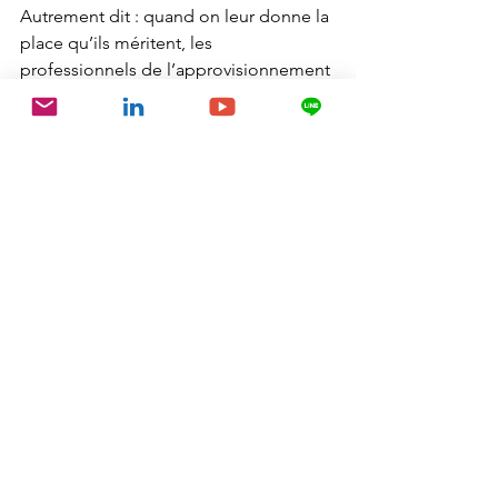
Autrement dit : quand on leur donne la 
place qu’ils méritent, les 
professionnels de l’approvisionnement 
deviennent des 
partenaires de 
croissance,
 « pas de simples 
exécutants ».
Un appel à repenser la gestion 
des talents
Denis critique avec justesse une 
approche RH trop administrative, où 
les postes sont vus comme des cases à 
remplir. Il invite plutôt à recruter et 
développer selon le 
potentiel 
d’évolution
, pas seulement pour 
répondre à une tâche immédiate.
Résultat? Des collaborateurs engagés, 