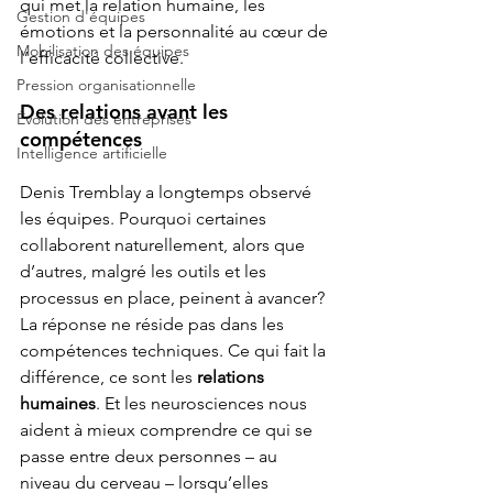
qui met la relation humaine, les 
Gestion d'équipes
émotions et la personnalité au cœur de 
Mobilisation des équipes
l’efficacité collective.
Pression organisationnelle
Des relations avant les 
Évolution des entreprises
compétences
Intelligence artificielle
Denis Tremblay a longtemps observé 
les équipes. Pourquoi certaines 
collaborent naturellement, alors que 
d’autres, malgré les outils et les 
processus en place, peinent à avancer? 
La réponse ne réside pas dans les 
compétences techniques. Ce qui fait la 
différence, ce sont les 
relations 
humaines
. Et les neurosciences nous 
aident à mieux comprendre ce qui se 
passe entre deux personnes – au 
niveau du cerveau – lorsqu’elles 